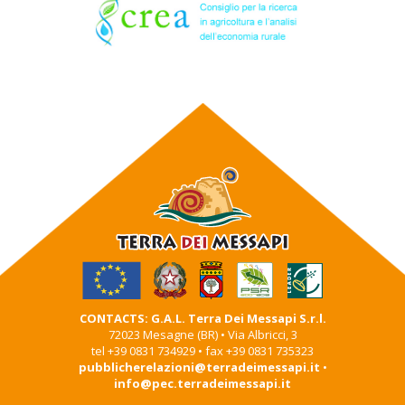
CONTACTS: G.A.L. Terra Dei Messapi S.r.l.
72023 Mesagne (BR) • Via Albricci, 3
tel +39 0831 734929 • fax +39 0831 735323
pubblicherelazioni@terradeimessapi.it
•
info@pec.terradeimessapi.it