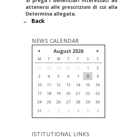
Si prega i beneficiari interessati ad
attenersi alle prescrizioni di cui alla
Determina allegata.
← Back
NEWS CALENDAR
<<
August 2026
>>
M
T
W
T
F
S
S
27
28
29
30
31
1
2
3
4
5
6
7
8
9
10
11
12
13
14
15
16
17
18
19
20
21
22
23
24
25
26
27
28
29
30
31
1
2
3
4
5
6
ISTITUTIONAL LINKS