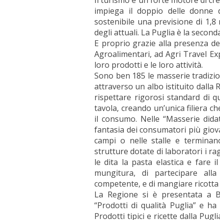
Il turismo è un forte motore di cre
impiega il doppio delle donne 
sostenibile una previsione di 1,8 m
degli attuali. La Puglia è la secon
E proprio grazie alla presenza de
Agroalimentari, ad Agri Travel Exp
loro prodotti e le loro attività.
Sono ben 185 le masserie tradizio
attraverso un albo istituito dalla 
rispettare rigorosi standard di q
tavola, creando un’unica filiera c
il consumo. Nelle “Masserie dida
fantasia dei consumatori più giova
campi o nelle stalle e terminan
strutture dotate di laboratori i r
le dita la pasta elastica e fare i
mungitura, di partecipare all
competente, e di mangiare ricotta ca
La Regione si è presentata a 
“Prodotti di qualità Puglia” e ha
Prodotti tipici e ricette dalla Pug