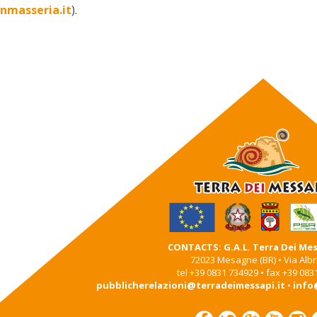
nmasseria.it
).
CONTACTS: G.A.L. Terra Dei Mess
72023 Mesagne (BR) • Via Albri
tel +39 0831 734929 • fax +39 083
pubblicherelazioni@terradeimessapi.it
•
info