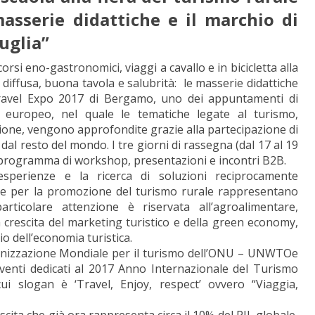
asserie didattiche e il marchio di
Puglia”
rsi eno-gastronomici, viaggi a cavallo e in bicicletta alla
 diffusa, buona tavola e salubrità: le masserie didattiche
Travel Expo 2017 di Bergamo, uno dei appuntamenti di
o europeo, nel quale le tematiche legate al turismo,
azione, vengono approfondite grazie alla partecipazione di
e dal resto del mondo. I tre giorni di rassegna (dal 17 al 19
co programma di workshop, presentazioni e incontri B2B.
perienze e la ricerca di soluzioni reciprocamente
ie per la promozione del turismo rurale rappresentano
articolare attenzione è riservata all’agroalimentare,
 crescita del marketing turistico e della green economy,
io dell’economia turistica.
rganizzazione Mondiale per il turismo dell’ONU – UNWTOe
i eventi dedicati al 2017 Anno Internazionale del Turismo
cui slogan è ‘Travel, Enjoy, respect’ ovvero “Viaggia,