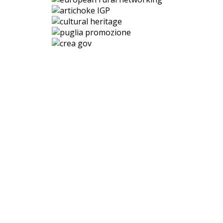
CONTACTS: G.A.L. Terra Dei Messapi S.r.l.
72023 Mesagne (BR) • Via Albricci, 3