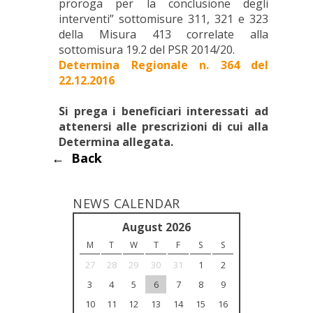
proroga per la conclusione degli
interventi” sottomisure 311, 321 e 323
della Misura 413 correlate alla
sottomisura 19.2 del PSR 2014/20.
Determina Regionale n. 364 del
22.12.2016
Si prega i beneficiari interessati ad
attenersi alle prescrizioni di cui alla
Determina allegata.
← Back
NEWS CALENDAR
<<
August 2026
>>
M
T
W
T
F
S
S
27
28
29
30
31
1
2
3
4
5
6
7
8
9
10
11
12
13
14
15
16