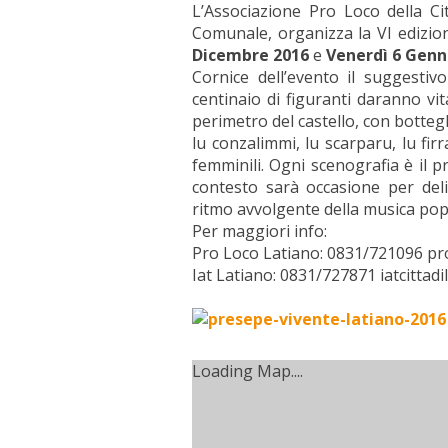
L’Associazione Pro Loco della Ci
Comunale, organizza la VI edizion
Dicembre 2016
e
Venerdì 6 Genn
Cornice dell’evento il suggestiv
centinaio di figuranti daranno vit
perimetro del castello, con bottegh
lu conzalimmi, lu scarparu, lu fir
femminili. Ogni scenografia è il p
contesto sarà occasione per deliz
ritmo avvolgente della musica popo
Per maggiori info:
Pro Loco Latiano: 0831/721096 pro
Iat Latiano: 0831/
727871 iatcittadi
Loading Map....