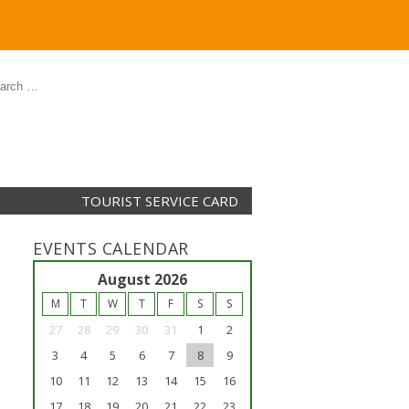
TOURIST SERVICE CARD
EVENTS CALENDAR
<<
August 2026
>>
M
T
W
T
F
S
S
27
28
29
30
31
1
2
3
4
5
6
7
8
9
10
11
12
13
14
15
16
17
18
19
20
21
22
23