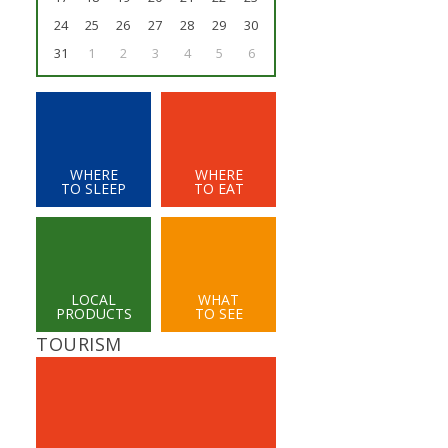
24
25
26
27
28
29
30
31
1
2
3
4
5
6
WHERE
WHERE
TO SLEEP
TO EAT
LOCAL
WHAT
PRODUCTS
TO SEE
TOURISM