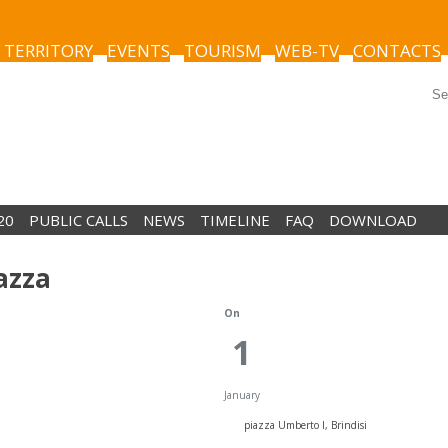
 TERRITORY
EVENTS
TOURISM
WEB-TV
CONTACTS
20
PUBLIC CALLS
NEWS
TIMELINE
FAQ
DOWNLOAD
azza
On
1
January
piazza Umberto I, Brindisi