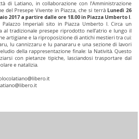
ttà di Latiano, in collaborazione con l’Amministrazione
e del Presepe Vivente in Piazza, che si terrà
Lunedì 26
aio 2017
a partire dalle ore 18.00 in Piazza Umberto I
.
o Palazzo Imperiali sito in Piazza Umberto I. Circa un
a al tradizionale presepe riprodotto nell’atrio e lungo il
e artigiane e la riproposizione di antichi mestieri tra cui:
raru, lu cannizzaru e lu panararu e una sezione di lavori
reludio della rappresentazione finale: la Natività. Questo
iarsi con pietanze tipiche, lasciandosi trasportare dal
lare e natalizia.
locolatiano@libero.it
latiano@libero.it